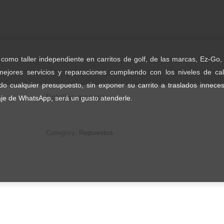
Home
/
Repuestos
/ Botellas areneras
omo taller independiente en carritos de golf, de las marcas, Ez-Go, 
Botellas areneras
ejores servicios y reparaciones cumpliendo con los niveles de ca
do cualquier presupuesto, sin exponer su carrito a traslados inneces
Botellas areneras
e de WhatsApp, será un gusto atenderle.
Category:
Repuestos