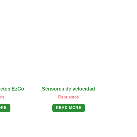
actos EzGo
Sensores de velocidad
os
Repuestos
ORE
READ MORE