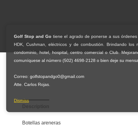
Ir
al
contenido
Golf Stop and Go
tiene el agrado de ponerse a sus órdenes c
HDK, Cushman, eléctricos y de combustión. Brindando los m
condominio, hotel, hospital, centro comercial o Club. Mejoran
comuníquese al número (502) 4698-2128 o bien deje su mensaj
Correo: golfstopandgo0@gmail.com
Atte. Carlos Rojas.
Dismiss
Description
Botellas areneras