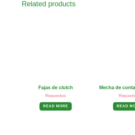
Related products
Fajas de clutch
Mecha de cont
Repuestos
Repuest
READ MORE
READ M