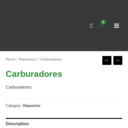
Ir
al
contenido
MAI
MEN
Home
/
Repuestos
/ Carburadores
Carburadores
Carburadores
Category:
Repuestos
Description