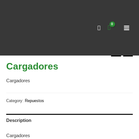
Ir
al
contenido
MAI
MEN
Home
/
Repuestos
/ Cargadores
Cargadores
Cargadores
Category:
Repuestos
Description
Cargadores