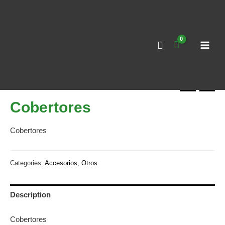
Ir
al
contenido
MAI
MEN
Home
/
Otros
/ Cobertores
Cobertores
Cobertores
Categories:
Accesorios
,
Otros
Description
Cobertores