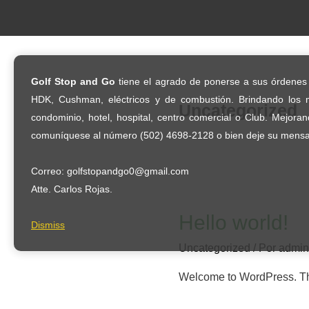
Ir
al
contenido
Golf Stop and Go
tiene el agrado de ponerse a sus órdenes c
HDK, Cushman, eléctricos y de combustión. Brindando los m
Uncategorized
condominio, hotel, hospital, centro comercial o Club. Mejoran
comuníquese al número (502) 4698-2128 o bien deje su mensaj
Correo: golfstopandgo0@gmail.com
Atte. Carlos Rojas.
Hello world!
Dismiss
Uncategorized
/ Por
admin
Welcome to WordPress. This i